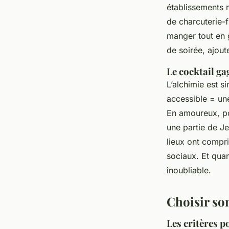
établissements 
de charcuterie-
manger tout en 
de soirée, ajout
Le cocktail g
L’alchimie est 
accessible = un
En amoureux, po
une partie de J
lieux ont compri
sociaux. Et quan
inoubliable.
Choisir so
Les critères p