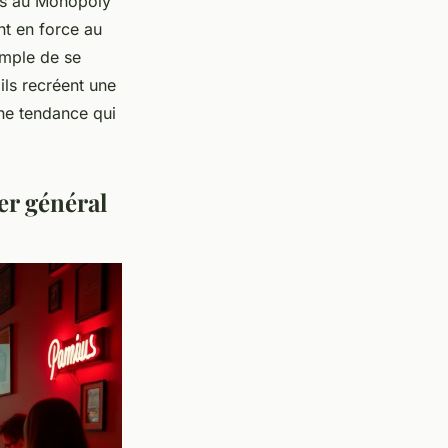
es au Monopoly
nt en force au
imple de se
 ils recréent une
Une tendance qui
er général