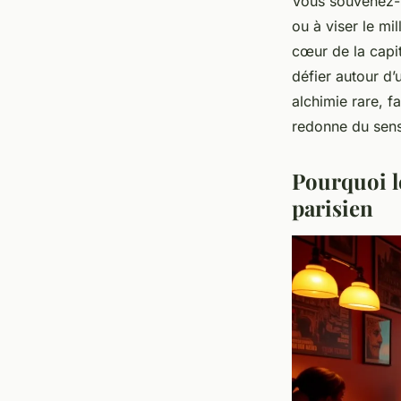
Vous souvenez-v
ou à viser le mi
cœur de la capit
défier autour d’
alchimie rare, f
redonne du sens 
Pourquoi l
parisien