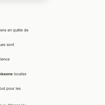
iens en quête de
ues sont
rience
oissons
locales
out pour les