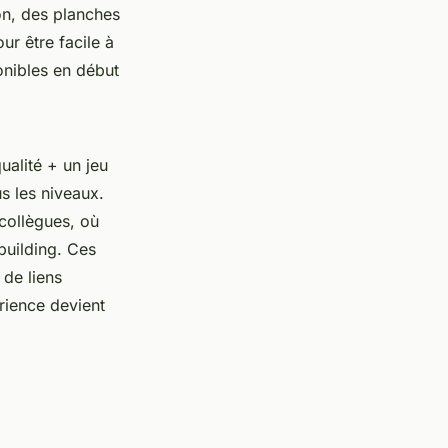
on, des planches
r être facile à
onibles en début
alité + un jeu
s les niveaux.
collègues, où
building. Ces
 de liens
rience devient