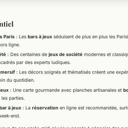
ntiel
s Paris
: Les
bars à jeux
séduisent de plus en plus les Paris
hors ligne.
été
: Des centaines de
jeux de société
modernes et classiq
cadrés par des experts ludiques.
mmersif
: Les décors soignés et thématisés créent une expé
oin du quotidien.
jeux
: Une carte gourmande avec planches artisanales et
b
es parties.
bar à jeux
: La
réservation
en ligne est recommandée, surt
week-end.