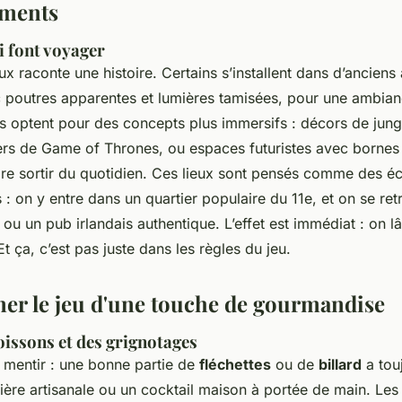
ements
i font voyager
x raconte une histoire. Certains s’installent dans d’anciens 
ec poutres apparentes et lumières tamisées, pour une ambia
es optent pour des concepts plus immersifs : décors de jungl
vers de Game of Thrones, ou espaces futuristes avec bornes 
aire sortir du quotidien. Ces lieux sont pensés comme des é
s : on y entre dans un quartier populaire du 11e, et on se re
u un pub irlandais authentique. L’effet est immédiat : on l
Et ça, c’est pas juste dans les règles du jeu.
r le jeu d'une touche de gourmandise
oissons et des grignotages
 mentir : une bonne partie de
fléchettes
ou de
billard
a tou
ère artisanale ou un cocktail maison à portée de main. Les 