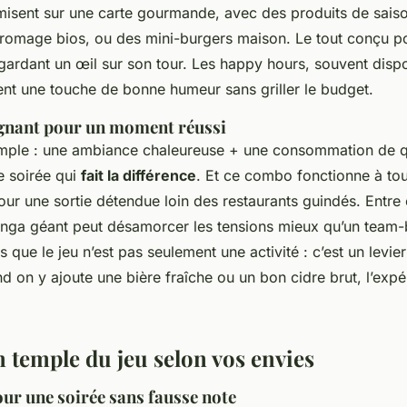
misent sur une carte gourmande, avec des produits de sais
fromage bios, ou des mini-burgers maison. Le tout conçu pou
gardant un œil sur son tour. Les happy hours, souvent disp
ent une touche de bonne humeur sans griller le budget.
agnant pour un moment réussi
simple : une ambiance chaleureuse + une consommation de qu
e soirée qui
fait la différence
. Et ce combo fonctionne à tou
ur une sortie détendue loin des restaurants guindés. Entre 
enga géant peut désamorcer les tensions mieux qu’un team-
s que le jeu n’est pas seulement une activité : c’est un levier
d on y ajoute une bière fraîche ou un bon cidre brut, l’expé
n temple du jeu selon vos envies
our une soirée sans fausse note