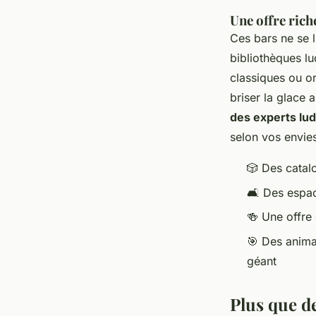
Une offre rich
Ces bars ne se l
bibliothèques l
classiques ou o
briser la glace 
des experts lu
selon vos envie
🎲 Des catal
🛋️ Des espa
🍻 Une offre 
🎯 Des anima
géant
Plus que d