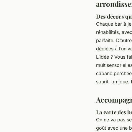
arrondiss
Des décors qu
Chaque bar à jeu
réhabilités, av
parfaite. D’autr
dédiées à l’uni
L’idée ? Vous f
multisensorielle
cabane perchée o
sourit, on joue. 
Accompagne
La carte des b
On ne va pas se
goût avec une bi