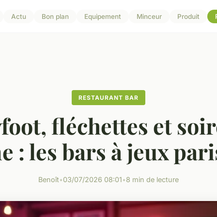
Actu
Bon plan
Equipement
Minceur
Produit
RESTAURANT BAR
foot, fléchettes et soir
 : les bars à jeux par
Benoît
•
03/07/2026 08:01
•
8 min de lecture