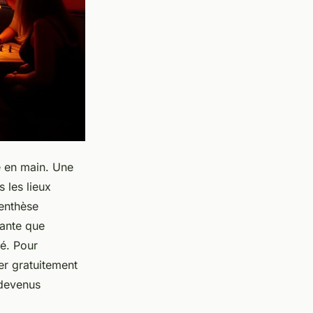
ne en main. Une
 les lieux
renthèse
lante que
té. Pour
er gratuitement
 devenus