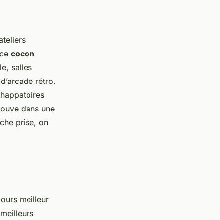
ateliers
nce
cocon
e, salles
d’arcade rétro.
chappatoires
trouve dans une
âche prise, on
jours meilleur
meilleurs