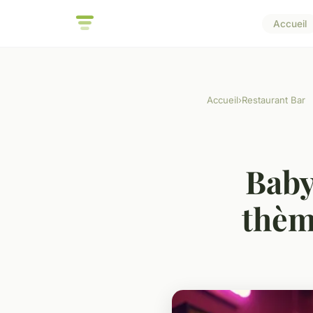
Accueil
Accueil
›
Restaurant Bar
Baby
thème