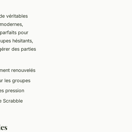
de véritables
é modernes,
parfaits pour
oupes hésitants,
érer des parties
ement renouvelés
ur les groupes
es pression
de Scrabble
des