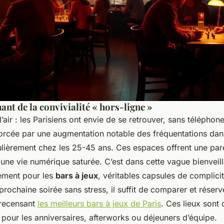
ant de la convivialité « hors-ligne »
l’air : les Parisiens ont envie de se retrouver, sans télépho
rcée par une augmentation notable des fréquentations dans
culièrement chez les 25-45 ans. Ces espaces offrent une pa
une vie numérique saturée. C’est dans cette vague bienveil
uement pour les
bars à jeux
, véritables capsules de complici
prochaine soirée sans stress, il suffit de comparer et réserv
 recensant
les meilleurs bars à jeux de Paris
. Ces lieux sont
pour les anniversaires, afterworks ou déjeuners d’équipe.